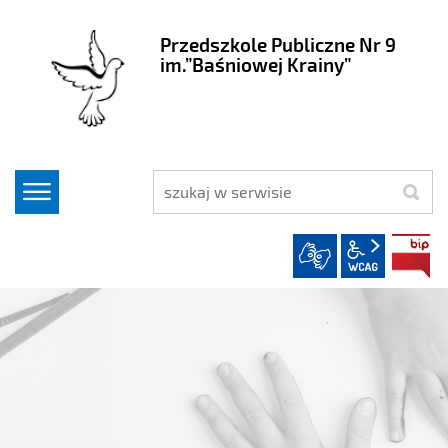
Przedszkole Publiczne Nr 9
im.”Baśniowej Krainy”
szukaj
wcag2.1