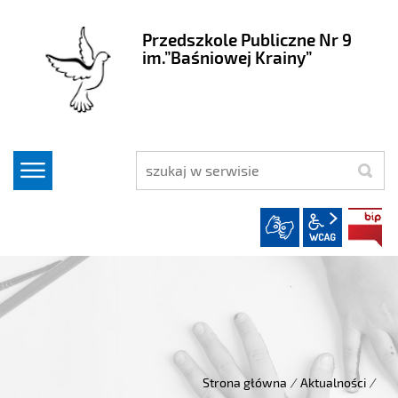
Przedszkole Publiczne Nr 9
im.”Baśniowej Krainy”
szukaj
wcag2.1
Strona główna
/
Aktualności
/