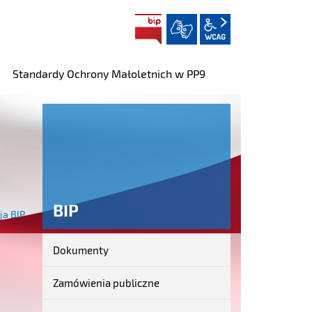
BIP
wcag2.1
Standardy Ochrony Małoletnich w PP9
BIP
ja BIP
Dokumenty
BIP
Zamówienia publiczne