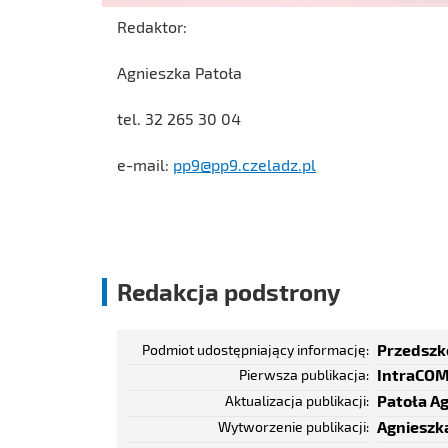
Redaktor:
Agnieszka Patoła
tel. 32 265 30 04
e-mail:
pp9@pp9.czeladz.pl
Redakcja podstrony
Przedszko
Podmiot udostępniający informację
IntraCOM
Pierwsza publikacja
Patoła A
Aktualizacja publikacji
Agnieszk
Wytworzenie publikacji