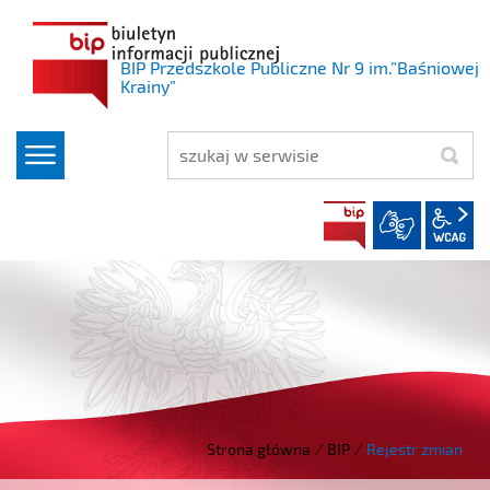
BIP Przedszkole Publiczne Nr 9 im.”Baśniowej
Krainy”
szukaj
BIP
w
Strona główna
/
BIP
/
Rejestr zmian